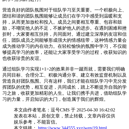
营造良好的团队氛围对于组队学习至关重要。一个积极向上、
团结和谐的团队氛围能够让成员们在学习中感受到温暖和支
持，从而更加放松和投入。成员之间要相互尊重、包容和鼓
励，不嘲笑他人的不足，不嫉妒他人的进步。在遇到困难和挫
折时，大家要相互扶持，共同面对。通过建立深厚的友谊和信
任，团队成员之间能够形成强大的情感纽带，这种情感力量会
成为推动学习的内在动力。在轻松愉快的氛围中学习，不仅能
够提高学习的效率，还能让大家享受学习的过程，收获知识的
也收获珍贵的友谊。
通过组队学习实现1+1>2的效果并非一蹴而就，需要我们明确
共同目标、合理分工、积极沟通分享、建立有效监督机制以及
营造良好团队氛围。只有这样，我们才能在组队学习中充分发
挥团队的优势，相互促进，共同成长，踏上不断提升自我的学
习之旅，收获更加精彩的人生。让我们携手共进，借助组队学
习的力量，开启知识的大门，创造属于我们的辉煌。
本文由作者笔名：逗号CMS 于 2025-04-30 16:42:02
发表在本站，原创文章，禁止转载，文章内容仅供
娱乐参考，不能盲信。
本文链接：
https://www.344555.xyz/wen/19.html