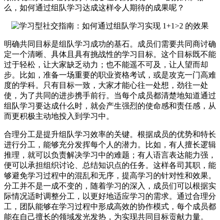
么，如何通过组队学习达成这样令人期待的成果呢？
明确共同目标是组队学习成功的基石。成员们需要共同商讨确
定一个清晰、具体且具有挑战性的学习目标。这个目标既不能
过于轻松，让大家缺乏动力；也不能遥不可及，让人望而却
步。比如，准备一场重要的职业资格考试，或是攻克一门高难
度的学科。只有目标一致，大家才能心往一处想，劲往一处
使，为了共同的进步携手前行。当每个成员都清楚地知道通过
组队学习要达成什么时，就会产生强烈的使命感和责任感，从
而更积极主动地投入到学习中。
合理分工是提升组队学习效率的关键。根据成员的优势和特长
进行分工，能够充分发挥每个人的潜力。比如，有人擅长逻辑
推理，就可以负责解决学习中的难题；有人语言表达能力强，
便可以承担组织讨论、总结知识点的任务。这样各司其职，能
够避免学习过程中的混乱和无序，提高学习的针对性和效果。
分工并不是一成不变的，随着学习的深入，成员们可以根据实
际情况适时调整分工，以更好地适应学习的需求。通过合理分
工，团队能够在学习过程中形成高效的协作模式，每个成员都
能在自己擅长的领域发光发热，为实现共同目标贡献力量。