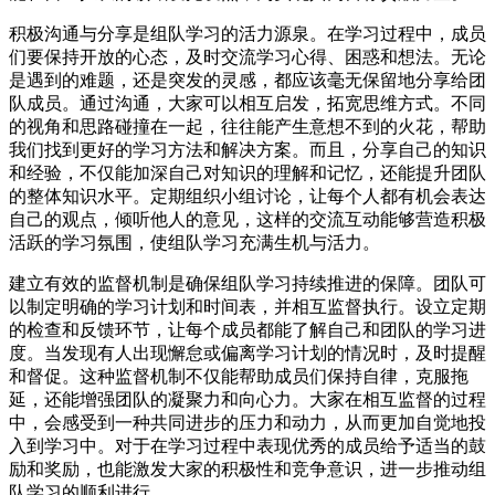
积极沟通与分享是组队学习的活力源泉。在学习过程中，成员
们要保持开放的心态，及时交流学习心得、困惑和想法。无论
是遇到的难题，还是突发的灵感，都应该毫无保留地分享给团
队成员。通过沟通，大家可以相互启发，拓宽思维方式。不同
的视角和思路碰撞在一起，往往能产生意想不到的火花，帮助
我们找到更好的学习方法和解决方案。而且，分享自己的知识
和经验，不仅能加深自己对知识的理解和记忆，还能提升团队
的整体知识水平。定期组织小组讨论，让每个人都有机会表达
自己的观点，倾听他人的意见，这样的交流互动能够营造积极
活跃的学习氛围，使组队学习充满生机与活力。
建立有效的监督机制是确保组队学习持续推进的保障。团队可
以制定明确的学习计划和时间表，并相互监督执行。设立定期
的检查和反馈环节，让每个成员都能了解自己和团队的学习进
度。当发现有人出现懈怠或偏离学习计划的情况时，及时提醒
和督促。这种监督机制不仅能帮助成员们保持自律，克服拖
延，还能增强团队的凝聚力和向心力。大家在相互监督的过程
中，会感受到一种共同进步的压力和动力，从而更加自觉地投
入到学习中。对于在学习过程中表现优秀的成员给予适当的鼓
励和奖励，也能激发大家的积极性和竞争意识，进一步推动组
队学习的顺利进行。