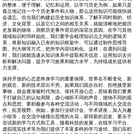
的整体，便于理解、记忆和运用。以学习历史为例，如果只是
孤立地记住一个个历史事件和人物，那么这些知识可能很快就
会遗忘。但当我们构建起历史知识体系，了解不同时期的、经
济、文化背景，以及它们之间的相互关系，就能清晰地把握历
史发展的脉络，洞察历史事件背后的深层次原因。在学习其他
领域知识时同样如此，我们要学会梳理知识点之间的逻辑关
系，将新知识融入已有的知识框架中。可以通过制作思维导
图、列大纲等方式，把所学内容结构化。这样，在遇到问题
时，我们就能迅速从知识体系中提取相关信息，运用知识去分
析和解决问题，提升学习效果和能力水平，为持续成长提供有
力支撑。
保持开放的心态是终身学习的重要保障。世界在不断变化，新
的观念、新的技术层出不穷。如果我们固步自封、拒绝接受新
事物，就会逐渐被时代淘汰。保持开放心态，意味着我们要勇
于打破自己的认知局限，虚心倾听不同的声音，接纳不同的观
点和思想。要积极参与各种交流活动，与不同领域的人交流合
作，拓宽视野。例如，参加行业研讨会、学术讲座，加入兴趣
小组等，在交流中碰撞出思维的火花，获得新的启发。要乐于
尝试新的学习方式和工具，随着科技的发展，在线学习平台、
虚拟现实技术等为我们提供了丰富多样的学习途径。我们应积