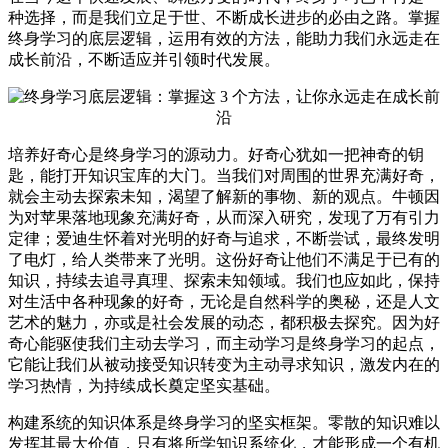
种选择，而是我们立足于世、不断成长进步的必由之路。掌握
终身学习的底层逻辑，运用有效的方法，能助力我们永远走在
成长前沿，不断适应并引领时代发展。
培养好奇心是终身学习的源动力。好奇心犹如一把神奇的钥
匙，能打开知识宝库的大门。当我们对周围的世界充满好奇，
就会主动去探索未知，渴望了解新的事物、新的观点。牛顿因
为对苹果落地现象充满好奇，从而深入研究，发现了万有引力
定律；爱迪生怀着对光明的好奇与追求，不断尝试，最终发明
了电灯，给人类带来了光明。这份好奇让他们不满足于已有的
知识，持续去追寻真理、探索未知领域。我们也应如此，保持
对生活中各种现象的好奇，无论是自然科学的奥秘，还是人文
艺术的魅力，亦或是社会发展的动态，都积极去探究。因为好
奇心能驱使我们主动去学习，而主动学习是终身学习的起点，
它能让我们从被动接受知识转变为主动寻求知识，激发内在的
学习热情，为持续成长奠定坚实基础。
构建系统的知识体系是终身学习的坚实框架。零散的知识难以
发挥其最大价值，只有将所学知识系统化，才能形成一个有机