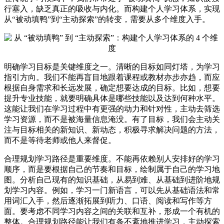
行塞入，缺乏真正的吸收与内化。而构建个人学习体系，实现
从“被动填鸭”到“主动探索”的转变，需要从多个维度入手。
明确学习目标是关键维度之一。清晰的目标如同灯塔，为学习
指引方向。我们不能再盲目地跟着课程或教材亦步亦趋，而应
根据自身需求和长远发展，确定想要达成的目标。比如，想要
提升专业技能，就要明确具体是哪些技能以及达到何种水平。
这能让我们在学习过程中有更强的动力和针对性，主动去筛选
学习资源，而不是被海量信息淹没。有了目标，我们会主动关
注与目标相关的新知识、新动态，积极寻求解决问题的方法，
而不是等待老师或他人来督促。
合理规划学习路径是重要维度。不能再依赖别人安排好的学习
顺序，而是要根据自己的节奏和目标，绘制属于自己的学习地
图。分析自己现有的知识基础，从易到难、从基础到进阶地规
划学习内容。例如，学习一门新语言，可以先从基础语法和常
用词汇入手，然后逐渐拓展到听力、口语、阅读和写作等方
面。要考虑不同学习内容之间的关联和互补，形成一个有机的
整体。合理规划路径能让我们有条不紊地推进学习，主动探索